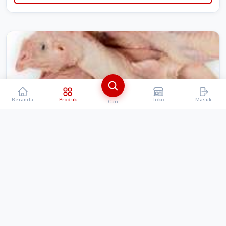
Beranda
Produk
Toko
Masuk
Cari
MAKANAN & MINUMAN
Kepala ayam lamongan segar
Rp. 15.000
Detail