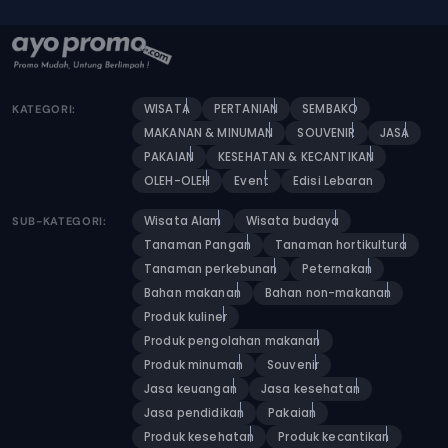
WISATA
PERTANIAN
SEMBAKO
KATEGORI:
MAKANAN & MINUMAN
SOUVENIR
JASA
PAKAIAN
KESEHATAN & KECANTIKAN
OLEH-OLEH
Event
Edisi Lebaran
Wisata Alam
Wisata budaya
SUB-KATEGORI:
Tanaman Pangan
Tanaman hortikultura
Tanaman perkebunan
Peternakan
Bahan makanan
Bahan non-makanan
Produk kuliner
Produk pengolahan makanan
Produk minuman
Souvenir
Jasa keuangan
Jasa kesehatan
Jasa pendidikan
Pakaian
Produk kesehatan
Produk kecantikan