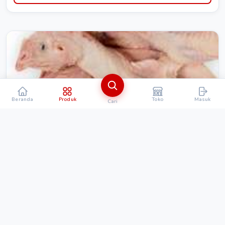
Beranda
Produk
Toko
Masuk
Cari
MAKANAN & MINUMAN
Kepala ayam lamongan segar
Rp. 15.000
Detail