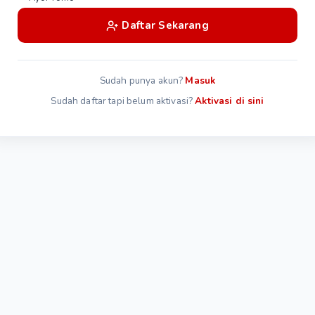
Daftar Sekarang
Sudah punya akun?
Masuk
Sudah daftar tapi belum aktivasi?
Aktivasi di sini