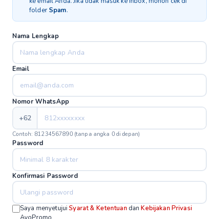
ke email Anda. Jika tidak masuk ke Inbox, mohon cek di
folder
Spam
.
Nama Lengkap
Email
Nomor WhatsApp
+62
Contoh: 81234567890 (tanpa angka 0 di depan)
Password
Konfirmasi Password
Saya menyetujui
Syarat & Ketentuan
dan
Kebijakan Privasi
AyoPromo