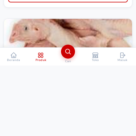
Beranda
Produk
Toko
Masuk
Cari
MAKANAN & MINUMAN
Kepala ayam lamongan segar
Rp. 15.000
Detail