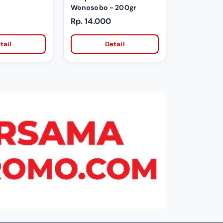
Wonosobo - 200gr
Rp. 14.000
tail
Detail