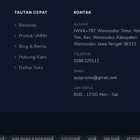
TAUTAN CEPAT
KONTAK
ALAMAT
Beranda
JWV4+787, Wonosobo Timur, W
Produk UMKM
Tim., Kec. Wonosobo, Kabupaten
Wonosobo, Jawa Tengah 56311
Blog & Berita
TELEPON
Hubungi Kami
0286325112
Daftar Toko
EMAIL
ayopromo@gmail.com
JAM KERJA
8:00 - 17:00, Mon - Sat
KO
MAKANAN & MINUMAN
SOUVENIR
JASA
PAKAIAN
KESEH