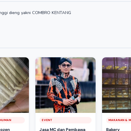
n tinggi dieng yakni COMBRO KENTANG
INUMAN
EVENT
MAKANAN & 
rozen
Jasa MC dan Pembawa
Bakery