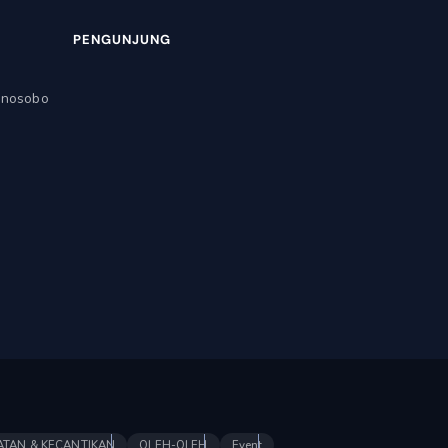
PENGUNJUNG
onosobo
ATAN & KECANTIKAN
OLEH-OLEH
Event