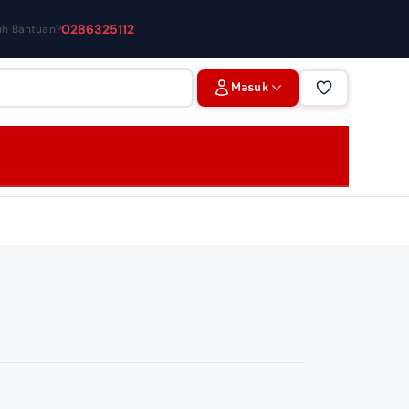
0286325112
uh Bantuan?
Masuk