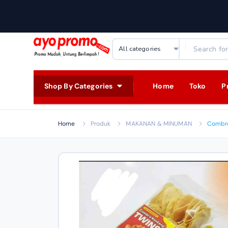
Shop By Categories
Home
Toko
P
Home
Produk
MAKANAN & MINUMAN
Combro