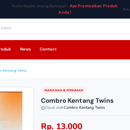
Ayo Promosikan Produk
Promo Mudah, Untung Berlimpah !
But
Anda !
roduk
News
Contact
 Kentang Twins
MAKANAN & MINUMAN
Combro Kentang Twins
Dijual oleh
Combro Kentang Twins
Rp. 13.000