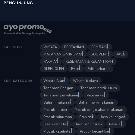
PENGUNJUNG
WISATA
PERTANIAN
SEMBAKO
KATEGORI:
MAKANAN & MINUMAN
SOUVENIR
JASA
PAKAIAN
KESEHATAN & KECANTIKAN
OLEH-OLEH
Event
Edisi Lebaran
Wisata Alam
Wisata budaya
SUB-KATEGORI:
Tanaman Pangan
Tanaman hortikultura
Tanaman perkebunan
Peternakan
Bahan makanan
Bahan non-makanan
Produk kuliner
Produk pengolahan makanan
Produk minuman
Souvenir
Jasa keuangan
Jasa kesehatan
Jasa pendidikan
Pakaian
Produk kesehatan
Produk kecantikan