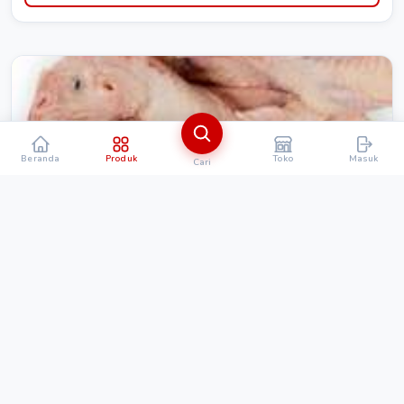
Beranda
Produk
Toko
Masuk
Cari
MAKANAN & MINUMAN
Kepala ayam lamongan segar
Rp. 15.000
Detail