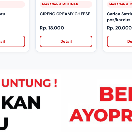
MAKANAN & MINUMAN
MAKANAN & 
atu
CIRENG CREAMY CHEESE
Carica Satria
pcs/kardus
Rp. 18.000
Rp. 20.000
ail
Detail
De