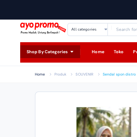
Shop By Categories
Home
Toko
P
Home
Produk
SOUVENIR
Sendal spon distro