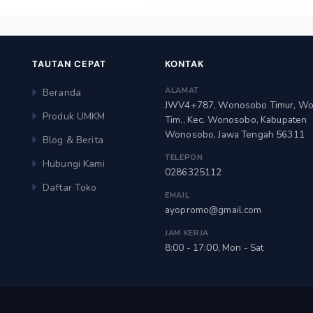
TAUTAN CEPAT
KONTAK
ALAMAT
Beranda
JWV4+787, Wonosobo Timur, W
Produk UMKM
Tim., Kec. Wonosobo, Kabupaten
Wonosobo, Jawa Tengah 56311
Blog & Berita
TELEPON
Hubungi Kami
0286325112
Daftar Toko
EMAIL
ayopromo@gmail.com
JAM KERJA
8:00 - 17:00, Mon - Sat