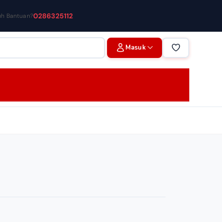
0286325112
uh Bantuan?
Masuk