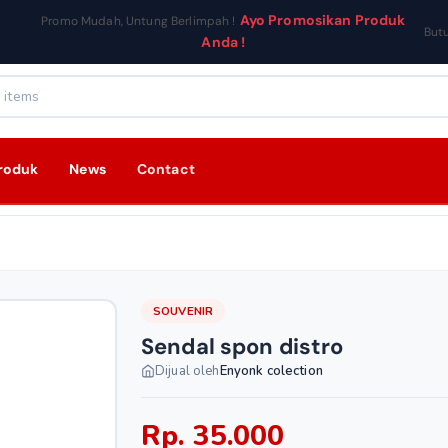
Ayo Promosikan Produk
Promo Mudah, Untung Berlimpah !
But
Anda !
roduk
News
Contact
SOUVENIR
Sendal spon distro
Dijual oleh
Enyonk colection
Rp. 35.000