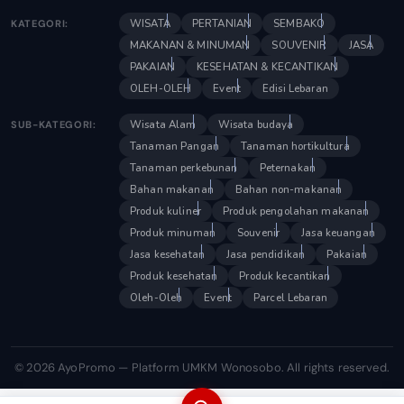
WISATA
PERTANIAN
SEMBAKO
KATEGORI:
MAKANAN & MINUMAN
SOUVENIR
JASA
PAKAIAN
KESEHATAN & KECANTIKAN
OLEH-OLEH
Event
Edisi Lebaran
Wisata Alam
Wisata budaya
SUB-KATEGORI:
Tanaman Pangan
Tanaman hortikultura
Tanaman perkebunan
Peternakan
Bahan makanan
Bahan non-makanan
Produk kuliner
Produk pengolahan makanan
Produk minuman
Souvenir
Jasa keuangan
Jasa kesehatan
Jasa pendidikan
Pakaian
Produk kesehatan
Produk kecantikan
Oleh-Oleh
Event
Parcel Lebaran
© 2026 AyoPromo — Platform UMKM Wonosobo. All rights reserved.