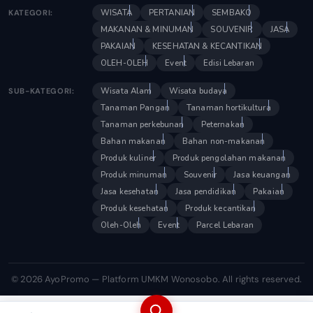
WISATA
PERTANIAN
SEMBAKO
KATEGORI:
MAKANAN & MINUMAN
SOUVENIR
JASA
PAKAIAN
KESEHATAN & KECANTIKAN
OLEH-OLEH
Event
Edisi Lebaran
Wisata Alam
Wisata budaya
SUB-KATEGORI:
Tanaman Pangan
Tanaman hortikultura
Tanaman perkebunan
Peternakan
Bahan makanan
Bahan non-makanan
Produk kuliner
Produk pengolahan makanan
Produk minuman
Souvenir
Jasa keuangan
Jasa kesehatan
Jasa pendidikan
Pakaian
Produk kesehatan
Produk kecantikan
Oleh-Oleh
Event
Parcel Lebaran
© 2026 AyoPromo — Platform UMKM Wonosobo. All rights reserved.