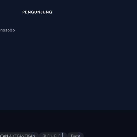
PENGUNJUNG
onosobo
ATAN & KECANTIKAN
OLEH-OLEH
Event