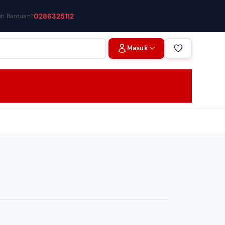
0286325112
uh Bantuan?
Masuk