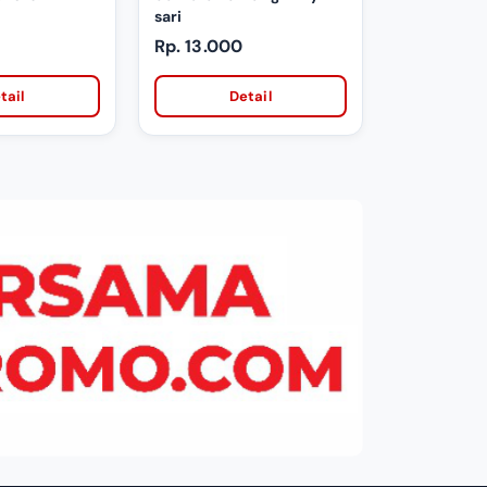
sari
Rp. 13.000
tail
Detail