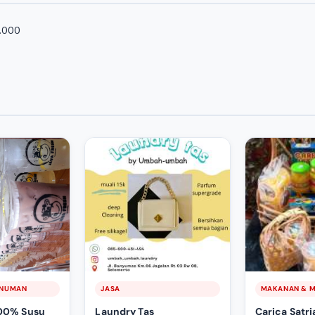
5.000
INUMAN
JASA
MAKANAN & 
100% Susu
Laundry Tas
Carica Satria