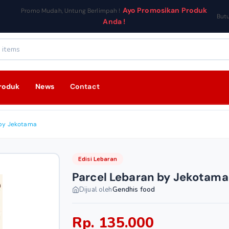
Ayo Promosikan Produk
Promo Mudah, Untung Berlimpah !
But
Anda !
roduk
News
Contact
 by Jekotama
Edisi Lebaran
Parcel Lebaran by Jekotama
Dijual oleh
Gendhis food
Rp. 135.000