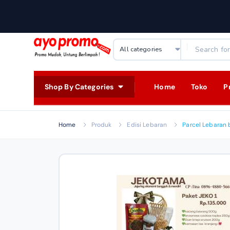
Shop By Categories
Home
Toko
P
Home
Produk
Edisi Lebaran
Parcel Lebaran