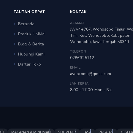
TAUTAN CEPAT
KONTAK
ALAMAT
Beranda
JWV4+787, Wonosobo Timur, W
Produk UMKM
Tim., Kec. Wonosobo, Kabupaten
Wonosobo, Jawa Tengah 56311
Blog & Berita
TELEPON
Hubungi Kami
0286325112
Daftar Toko
EMAIL
ayopromo@gmail.com
JAM KERJA
8:00 - 17:00, Mon - Sat
KO
MAKANAN & MINUMAN
SOUVENIR
JASA
PAKAIAN
KESEH