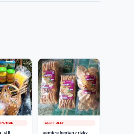
MINUMAN
OLEH-OLEH
 isi 6
combro kentang rizky