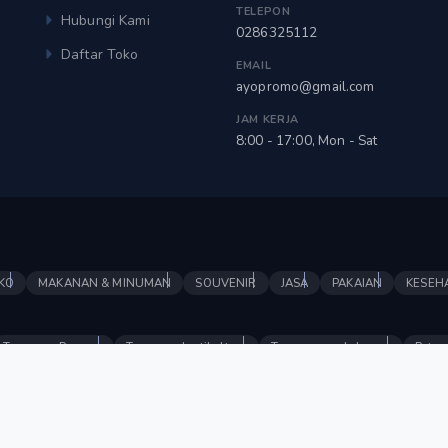
TELEPON
Hubungi Kami
0286325112
Daftar Toko
EMAIL
ayopromo@gmail.com
JAM KERJA
8:00 - 17:00, Mon - Sat
KO
MAKANAN & MINUMAN
SOUVENIR
JASA
PAKAIAN
KESEH
Tanaman Pangan
Tanaman hortikultura
Tanaman perkebunan
Peter
an makanan
Produk minuman
Souvenir
Jasa keuangan
Jasa keseh
Event
Parcel Lebaran