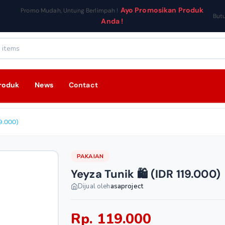
Ayo Promosikan Produk
Promo Mudah, Untung Berlimpah !
But
Anda !
roduk
News
Contact
19.000)
PAKAIAN
Yeyza Tunik 🛍️ (IDR 119.000)
Dijual oleh
asaproject
Rp. 119.000