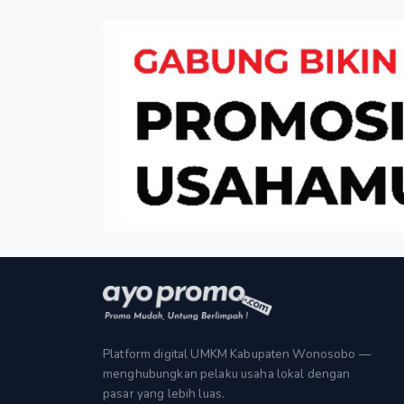
Platform digital UMKM Kabupaten Wonosobo —
menghubungkan pelaku usaha lokal dengan
pasar yang lebih luas.