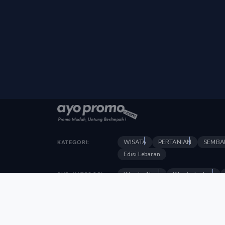
WISATA
PERTANIAN
SEMBA
KATEGORI:
Edisi Lebaran
Wisata Alam
Wisata budaya
SUB-KATEGORI:
Produk kuliner
Produk pengolah
Produk kecantikan
Oleh-Oleh