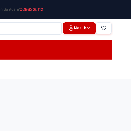
0286325112
uh Bantuan?
Masuk