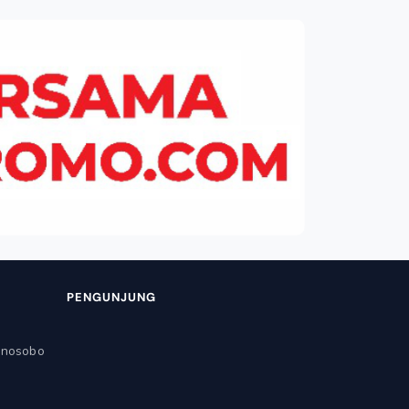
PENGUNJUNG
onosobo