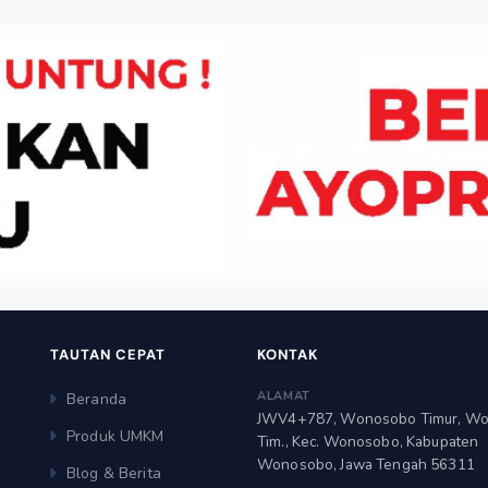
TAUTAN CEPAT
KONTAK
ALAMAT
Beranda
JWV4+787, Wonosobo Timur, W
Produk UMKM
Tim., Kec. Wonosobo, Kabupaten
Wonosobo, Jawa Tengah 56311
Blog & Berita