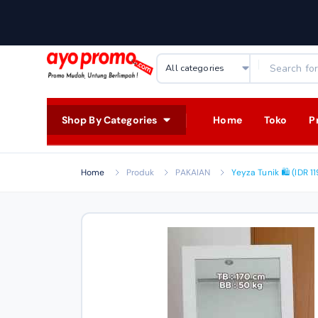
Shop By Categories
Home
Toko
P
Home
Produk
PAKAIAN
Yeyza Tunik 🛍️ (IDR 1