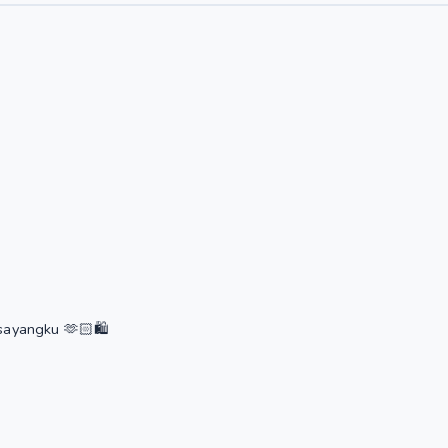
ayangku 🫶🏻🛍️