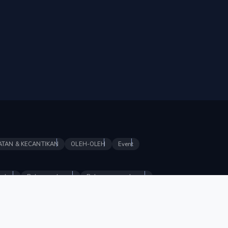
ATAN & KECANTIKAN
OLEH-OLEH
Event
nakan
Bahan makanan
Bahan non-makanan
atan
Jasa pendidikan
Pakaian
Produk kesehatan