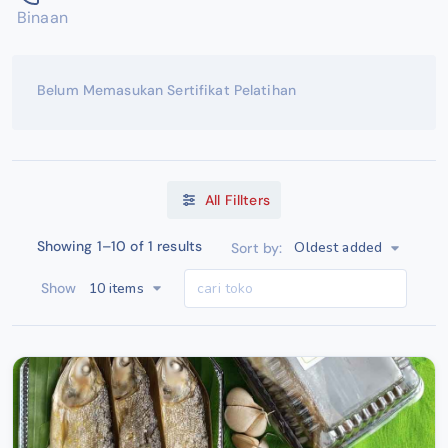
Binaan
Belum Memasukan Sertifikat Pelatihan
All Fillters
Showing 1–10 of 1 results
Oldest added
Sort by:
10 items
Show