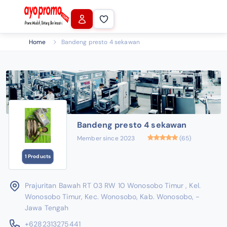
Home
Bandeng presto 4 sekawan
Bandeng presto 4 sekawan
Member since 2023
(65)
1 Products
Prajuritan Bawah RT 03 RW 10 Wonosobo Timur , Kel.
Wonosobo Timur, Kec. Wonosobo, Kab. Wonosobo, -
Jawa Tengah
+6282313275441