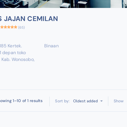
S JAJAN CEMILAN
(65)
85 Kertek.
Binaan
1 depan toko
ek, Kab. Wonosobo,
owing 1–10 of 1 results
Oldest added
Sort by:
Show