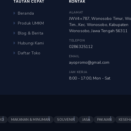
TAUTAN CEPAT
KONTAK
ALAMAT
Beranda
JWV4+787, Wonosobo Timur, W
Produk UMKM
Tim., Kec. Wonosobo, Kabupaten
Wonosobo, Jawa Tengah 56311
Blog & Berita
TELEPON
Hubungi Kami
0286325112
Daftar Toko
EMAIL
ayopromo@gmail.com
JAM KERJA
8:00 - 17:00, Mon - Sat
KO
MAKANAN & MINUMAN
SOUVENIR
JASA
PAKAIAN
KESEH