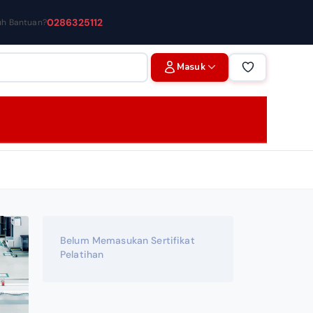
0286325112
uh Bantuan?
Masuk
Belum Memasukan Sertifikat
Pelatihan