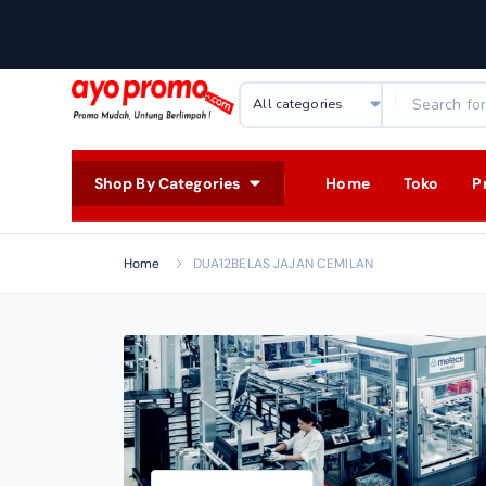
Shop By Categories
Home
Toko
P
Home
DUA12BELAS JAJAN CEMILAN