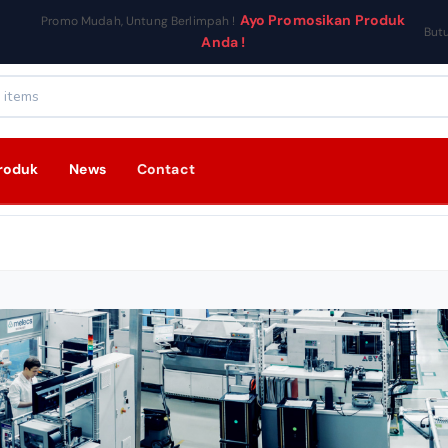
Ayo Promosikan Produk
Promo Mudah, Untung Berlimpah !
But
Anda !
roduk
News
Contact