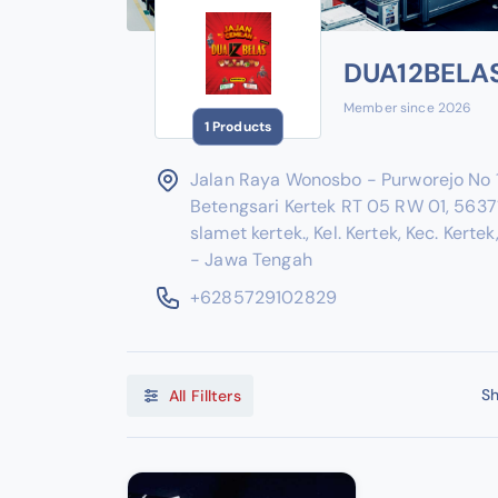
DUA12BELA
Member since 2026
1 Products
Jalan Raya Wonosbo - Purworejo No 1
Betengsari Kertek RT 05 RW 01, 5637
slamet kertek., Kel. Kertek, Kec. Kert
- Jawa Tengah
+6285729102829
Sh
All Fillters