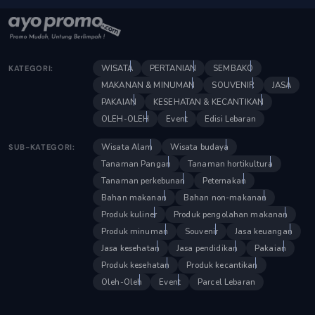
WISATA
PERTANIAN
SEMBAKO
KATEGORI:
MAKANAN & MINUMAN
SOUVENIR
JASA
PAKAIAN
KESEHATAN & KECANTIKAN
OLEH-OLEH
Event
Edisi Lebaran
Wisata Alam
Wisata budaya
SUB-KATEGORI:
Tanaman Pangan
Tanaman hortikultura
Tanaman perkebunan
Peternakan
Bahan makanan
Bahan non-makanan
Produk kuliner
Produk pengolahan makanan
Produk minuman
Souvenir
Jasa keuangan
Jasa kesehatan
Jasa pendidikan
Pakaian
Produk kesehatan
Produk kecantikan
Oleh-Oleh
Event
Parcel Lebaran