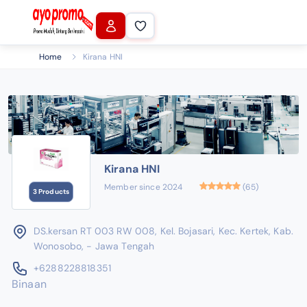
Home
Kirana HNI
Kirana HNI
Member since 2024
(65)
3 Products
DS.kersan RT 003 RW 008, Kel. Bojasari, Kec. Kertek, Kab.
Wonosobo, - Jawa Tengah
+6288228818351
Binaan