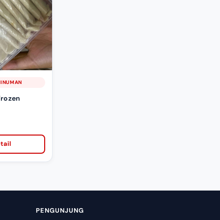
MINUMAN
Frozen
tail
PENGUNJUNG