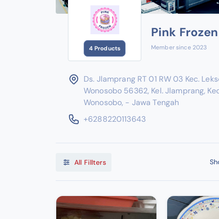
Pink Frozen
Member since 2023
4 Products
Ds. Jlamprang RT 01 RW 03 Kec. Leks
Wonosobo 56362, Kel. Jlamprang, Kec
Wonosobo, - Jawa Tengah
+6288220113643
Sh
All Fillters