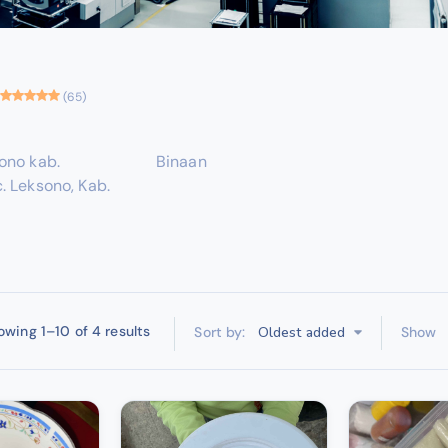
(65)
ono kab.
Binaan
. Leksono, Kab.
owing 1–10 of 4 results
Oldest added
Sort by:
Show