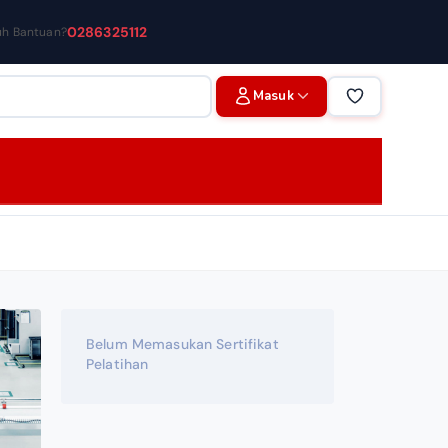
0286325112
uh Bantuan?
Masuk
Belum Memasukan Sertifikat
Pelatihan