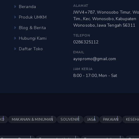
ALAMAT
Beranda
JWV4+787, Wonosobo Timur, W
Produk UMKM
Tim., Kec. Wonosobo, Kabupaten
Wonosobo, Jawa Tengah 56311
Blog & Berita
TELEPON
Hubungi Kami
0286325112
Daftar Toko
EMAIL
ayopromo@gmail.com
JAM KERJA
8:00 - 17:00, Mon - Sat
KO
MAKANAN & MINUMAN
SOUVENIR
JASA
PAKAIAN
KESEH