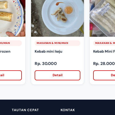
INUMAN
MAKANAN & MINUMAN
MAKANAN & 
frozen
Kebab mini keju
Kebab Mini 
Rp. 30.000
Rp. 28.000
ail
Detail
De
TAUTAN CEPAT
KONTAK