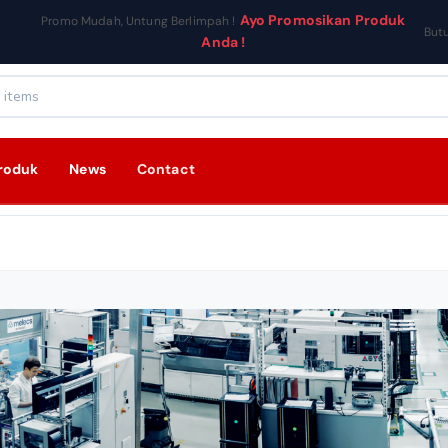
Ayo Promosikan Produk
Promo Mudah, Untung Berlimpah !
But
Anda !
roduk
News
Contact