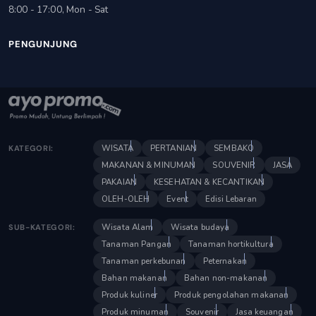
8:00 - 17:00, Mon - Sat
PENGUNJUNG
WISATA
PERTANIAN
SEMBAKO
KATEGORI:
MAKANAN & MINUMAN
SOUVENIR
JASA
PAKAIAN
KESEHATAN & KECANTIKAN
OLEH-OLEH
Event
Edisi Lebaran
Wisata Alam
Wisata budaya
SUB-KATEGORI:
Tanaman Pangan
Tanaman hortikultura
Tanaman perkebunan
Peternakan
Bahan makanan
Bahan non-makanan
Produk kuliner
Produk pengolahan makanan
Produk minuman
Souvenir
Jasa keuangan