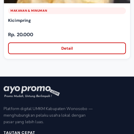
MAKANAN & MINUMAN
Kicimpring
Rp. 20.000
Detail
Platform digital UMKM Kabupaten Wonosobo —
menghubungkan pelaku usaha lokal dengan
pasar yang lebih luas.
TAUTAN CEPAT