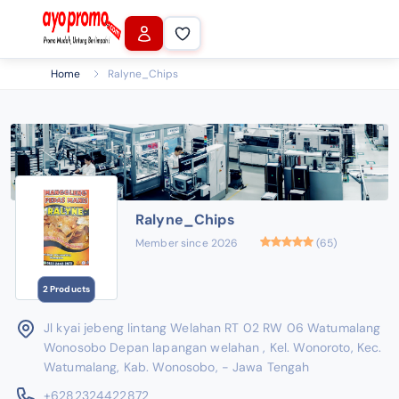
Home
Ralyne_Chips
Ralyne_Chips
Member since 2026
(65)
2 Products
Jl kyai jebeng lintang Welahan RT 02 RW 06 Watumalang
Wonosobo Depan lapangan welahan , Kel. Wonoroto, Kec.
Watumalang, Kab. Wonosobo, - Jawa Tengah
+6282324422872