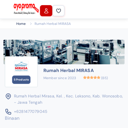
Home
Rumah Herbal MIRASA
Rumah Herbal MIRASA
Member since 2023
(65)
5 Products
Rumah Herbal Mirasa, Kel. , Kec. Leksono, Kab. Wonosobo,
- Jawa Tengah
+6281477079045
Binaan