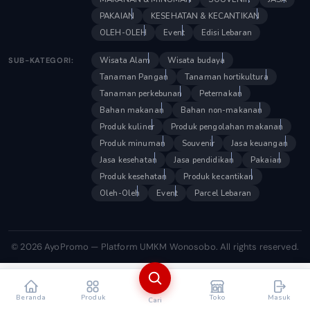
PAKAIAN
KESEHATAN & KECANTIKAN
OLEH-OLEH
Event
Edisi Lebaran
Wisata Alam
Wisata budaya
SUB-KATEGORI:
Tanaman Pangan
Tanaman hortikultura
Tanaman perkebunan
Peternakan
Bahan makanan
Bahan non-makanan
Produk kuliner
Produk pengolahan makanan
Produk minuman
Souvenir
Jasa keuangan
Jasa kesehatan
Jasa pendidikan
Pakaian
Produk kesehatan
Produk kecantikan
Oleh-Oleh
Event
Parcel Lebaran
© 2026 AyoPromo — Platform UMKM Wonosobo. All rights reserved.
Beranda
Produk
Toko
Masuk
Cari