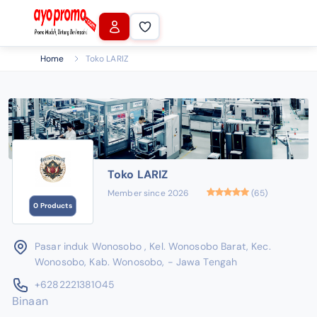
Home
Toko LARIZ
Toko LARIZ
Member since 2026
(65)
0 Products
Pasar induk Wonosobo , Kel. Wonosobo Barat, Kec.
Wonosobo, Kab. Wonosobo, - Jawa Tengah
+6282221381045
Binaan