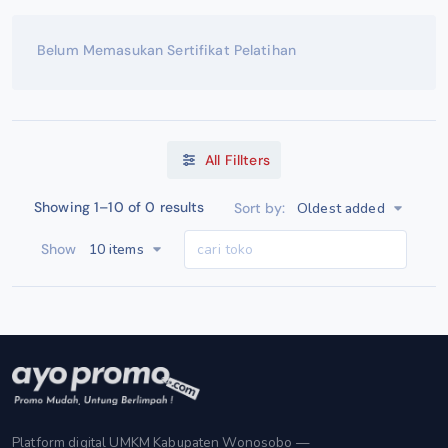
Belum Memasukan Sertifikat Pelatihan
All Fillters
Showing 1–10 of 0 results
Oldest added
Sort by:
10 items
Show
Platform digital UMKM Kabupaten Wonosobo —