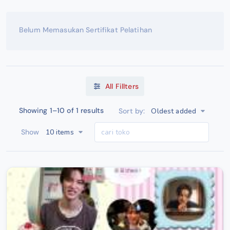
Belum Memasukan Sertifikat Pelatihan
All Fillters
Showing 1–10 of 1 results
Oldest added
Sort by:
10 items
Show