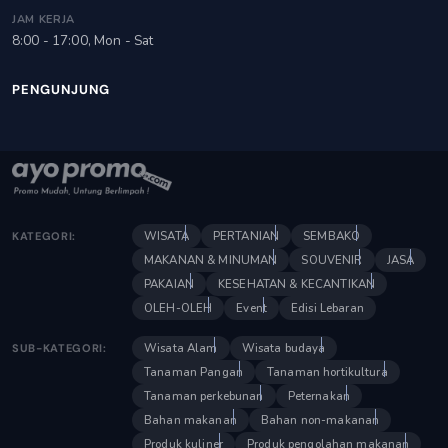
JAM KERJA
8:00 - 17:00, Mon - Sat
PENGUNJUNG
WISATA
PERTANIAN
SEMBAKO
KATEGORI:
MAKANAN & MINUMAN
SOUVENIR
JASA
PAKAIAN
KESEHATAN & KECANTIKAN
OLEH-OLEH
Event
Edisi Lebaran
Wisata Alam
Wisata budaya
SUB-KATEGORI:
Tanaman Pangan
Tanaman hortikultura
Tanaman perkebunan
Peternakan
Bahan makanan
Bahan non-makanan
Produk kuliner
Produk pengolahan makanan