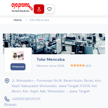
Home
Toko Mencoba
Toko Mencoba
Member since 2026
(65)
1 Products
Jl. Wonosobo - Purworejo No.16, Beran Kulon, Beran, Kec.
Kepil, Kabupaten Wonosobo, Jawa Tengah 56374, Kel.
Beran, Kec. Kepil, Kab. Wonosobo, - Jawa Tengah
+62895365255111
Binaan