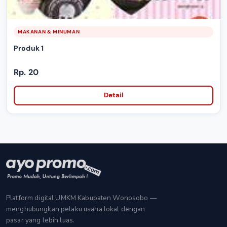
MAKANAN & MINUMAN
Produk 1
Rp. 20
Detail
Platform digital UMKM Kabupaten Wonosobo —
menghubungkan pelaku usaha lokal dengan
pasar yang lebih luas.