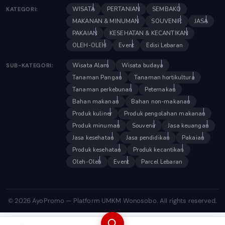
WISATA
PERTANIAN
SEMBAKO
KATEGORI:
MAKANAN & MINUMAN
SOUVENIR
JASA
PAKAIAN
KESEHATAN & KECANTIKAN
OLEH-OLEH
Event
Edisi Lebaran
Wisata Alam
Wisata budaya
SUB-KATEGORI:
Tanaman Pangan
Tanaman hortikultura
Tanaman perkebunan
Peternakan
Bahan makanan
Bahan non-makanan
Produk kuliner
Produk pengolahan makanan
Produk minuman
Souvenir
Jasa keuangan
Jasa kesehatan
Jasa pendidikan
Pakaian
Produk kesehatan
Produk kecantikan
Oleh-Oleh
Event
Parcel Lebaran
© 2026 AyoPromo — Platform UMKM Wonosobo. All rights reserved.