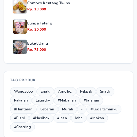
Combro Kentang Twins
Rp. 13.000
Bunga Telang
Rp. 20.000
Buket Uang
Rp. 75.000
TAG PRODUK
Wonosobo
Enak,
Arridho,
Pekpek
Snack
Pakaian
Laundry
#Makanan
#Jajanan
#Hantaran
Lebaran
Murah
-
#Kedaitemanku
#Risol
#Nasibox
#Jasa
Jahe
#Makan
#Catering