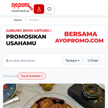
Home
Produk
2
produk ditemukan
Terbaru
Filter
Tag:
brownies
Filter aktif:
✕