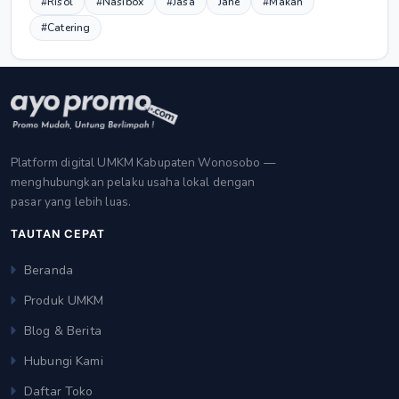
#Risol
#Nasibox
#Jasa
Jahe
#Makan
#Catering
Platform digital UMKM Kabupaten Wonosobo —
menghubungkan pelaku usaha lokal dengan
pasar yang lebih luas.
TAUTAN CEPAT
Beranda
Produk UMKM
Blog & Berita
Hubungi Kami
Daftar Toko