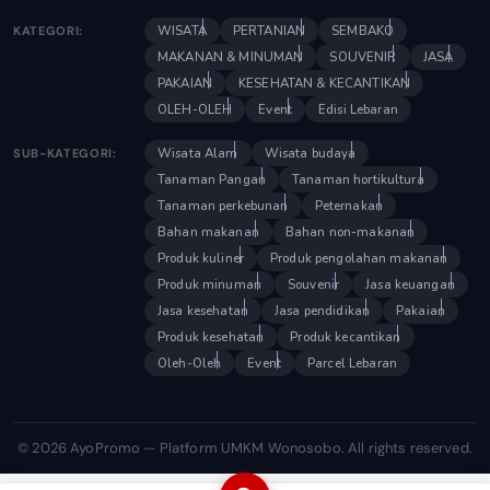
WISATA
PERTANIAN
SEMBAKO
KATEGORI:
MAKANAN & MINUMAN
SOUVENIR
JASA
PAKAIAN
KESEHATAN & KECANTIKAN
OLEH-OLEH
Event
Edisi Lebaran
Wisata Alam
Wisata budaya
SUB-KATEGORI:
Tanaman Pangan
Tanaman hortikultura
Tanaman perkebunan
Peternakan
Bahan makanan
Bahan non-makanan
Produk kuliner
Produk pengolahan makanan
Produk minuman
Souvenir
Jasa keuangan
Jasa kesehatan
Jasa pendidikan
Pakaian
Produk kesehatan
Produk kecantikan
Oleh-Oleh
Event
Parcel Lebaran
© 2026 AyoPromo — Platform UMKM Wonosobo. All rights reserved.