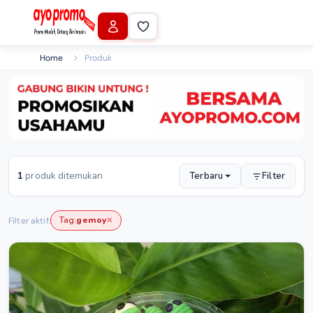
Home
Produk
1
produk ditemukan
Terbaru
Filter
Tag:
gemoy
Filter aktif:
✕