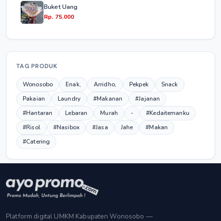
Buket Uang
Rp. 75.000
TAG PRODUK
Wonosobo
Enak,
Arridho,
Pekpek
Snack
Pakaian
Laundry
#Makanan
#Jajanan
#Hantaran
Lebaran
Murah
-
#Kedaitemanku
#Risol
#Nasibox
#Jasa
Jahe
#Makan
#Catering
Platform digital UMKM Kabupaten Wonosobo —