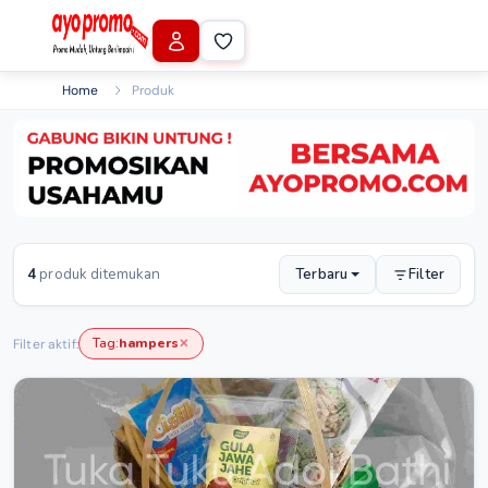
Home
Produk
4
produk ditemukan
Terbaru
Filter
Tag:
hampers
Filter aktif:
✕