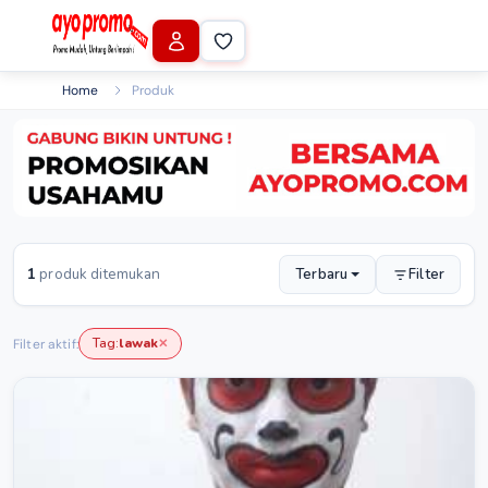
Home
Produk
1
produk ditemukan
Terbaru
Filter
Tag:
lawak
Filter aktif:
✕