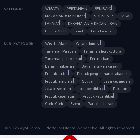
WISATA
PERTANIAN
SEMBAKO
KATEGORI:
MAKANAN & MINUMAN
SOUVENIR
JASA
PAKAIAN
KESEHATAN & KECANTIKAN
OLEH-OLEH
Event
Edisi Lebaran
Wisata Alam
Wisata budaya
SUB-KATEGORI:
Tanaman Pangan
Tanaman hortikultura
Tanaman perkebunan
Peternakan
Bahan makanan
Bahan non-makanan
Produk kuliner
Produk pengolahan makanan
Produk minuman
Souvenir
Jasa keuangan
Jasa kesehatan
Jasa pendidikan
Pakaian
Produk kesehatan
Produk kecantikan
Oleh-Oleh
Event
Parcel Lebaran
© 2026 AyoPromo — Platform UMKM Wonosobo. All rights reserved.