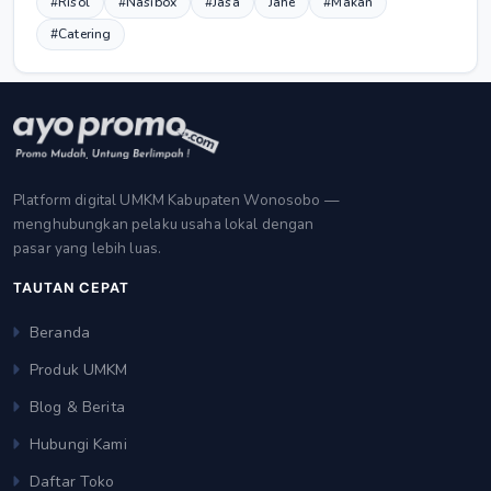
#Risol
#Nasibox
#Jasa
Jahe
#Makan
#Catering
Platform digital UMKM Kabupaten Wonosobo —
menghubungkan pelaku usaha lokal dengan
pasar yang lebih luas.
TAUTAN CEPAT
Beranda
Produk UMKM
Blog & Berita
Hubungi Kami
Daftar Toko