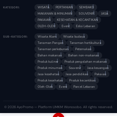
WISATA
PERTANIAN
SEMBAKO
KATEGORI:
MAKANAN & MINUMAN
SOUVENIR
JASA
PAKAIAN
KESEHATAN & KECANTIKAN
OLEH-OLEH
Event
Edisi Lebaran
Wisata Alam
Wisata budaya
SUB-KATEGORI:
Tanaman Pangan
Tanaman hortikultura
Tanaman perkebunan
Peternakan
Bahan makanan
Bahan non-makanan
Produk kuliner
Produk pengolahan makanan
Produk minuman
Souvenir
Jasa keuangan
Jasa kesehatan
Jasa pendidikan
Pakaian
Produk kesehatan
Produk kecantikan
Oleh-Oleh
Event
Parcel Lebaran
© 2026 AyoPromo — Platform UMKM Wonosobo. All rights reserved.