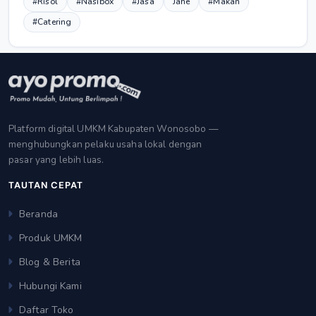
#Risol
#Nasibox
#Jasa
Jahe
#Makan
#Catering
Platform digital UMKM Kabupaten Wonosobo —
menghubungkan pelaku usaha lokal dengan
pasar yang lebih luas.
TAUTAN CEPAT
Beranda
Produk UMKM
Blog & Berita
Hubungi Kami
Daftar Toko