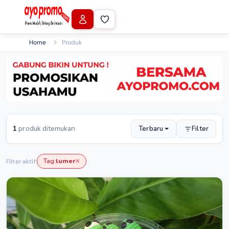
Home
Produk
1
produk ditemukan
Terbaru
Filter
Tag:
lumer
Filter aktif:
✕