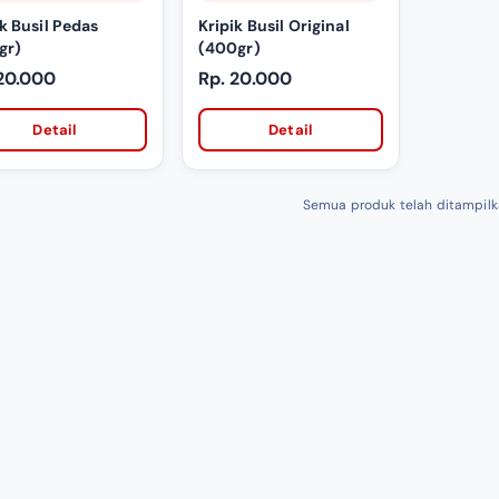
ik Busil Pedas
Kripik Busil Original
gr)
(400gr)
20.000
Rp. 20.000
Detail
Detail
Semua produk telah ditampil