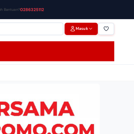
0286325112
uh Bantuan?
Masuk