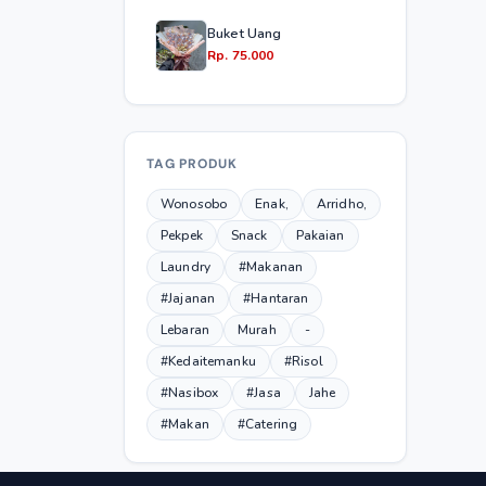
Buket Uang
Rp. 75.000
TAG PRODUK
Wonosobo
Enak,
Arridho,
Pekpek
Snack
Pakaian
Laundry
#Makanan
#Jajanan
#Hantaran
Lebaran
Murah
-
#Kedaitemanku
#Risol
#Nasibox
#Jasa
Jahe
#Makan
#Catering