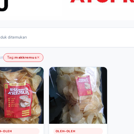
duk ditemukan
Tag:
makkremus
if:
✕
H-OLEH
OLEH-OLEH