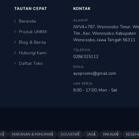
TAUTAN CEPAT
KONTAK
ALAMAT
Beranda
JWV4+787, Wonosobo Timur, W
Produk UMKM
Tim., Kec. Wonosobo, Kabupaten
Wonosobo, Jawa Tengah 56311
Blog & Berita
TELEPON
Hubungi Kami
0286325112
Daftar Toko
EMAIL
ayopromo@gmail.com
JAM KERJA
8:00 - 17:00, Mon - Sat
KO
MAKANAN & MINUMAN
SOUVENIR
JASA
PAKAIAN
KESEH