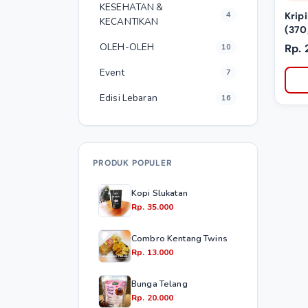
KESEHATAN &
4
Krip
KECANTIKAN
(370
OLEH-OLEH
Rp. 
10
Event
7
Edisi Lebaran
16
PRODUK POPULER
Kopi Slukatan
Rp. 35.000
Combro Kentang Twins
Rp. 13.000
Bunga Telang
Rp. 20.000