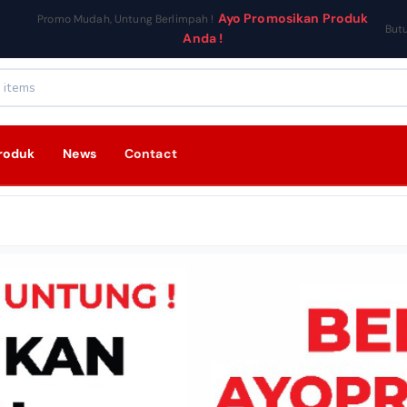
Ayo Promosikan Produk
Promo Mudah, Untung Berlimpah !
But
Anda !
roduk
News
Contact