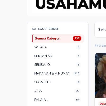
KATEGORI UMKM
2
pro
Semua Kategori
238
Filter akt
WISATA
5
PERTANIAN
4
SEMBAKO
5
MAKANAN & MINUMAN
113
SOUVENIR
6
JASA
23
PAKAIAN
54
OLE