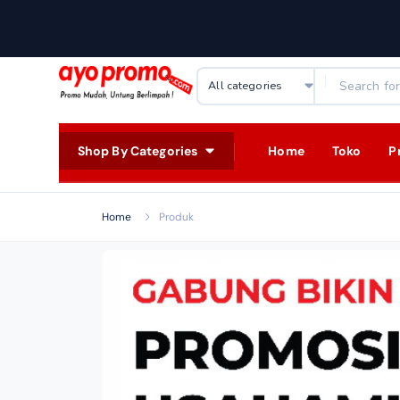
Shop By Categories
Home
Toko
P
Home
Produk