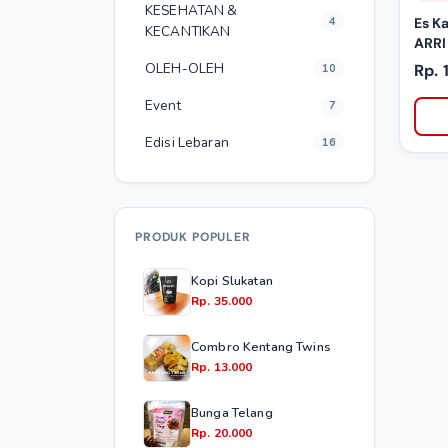
KESEHATAN &
4
Es K
KECANTIKAN
ARR
OLEH-OLEH
Rp. 
10
Event
7
Edisi Lebaran
16
PRODUK POPULER
Kopi Slukatan
Rp. 35.000
Combro Kentang Twins
Rp. 13.000
Bunga Telang
Rp. 20.000