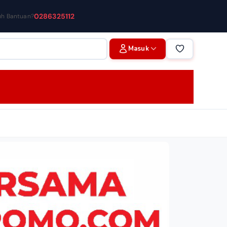
0286325112
uh Bantuan?
Masuk