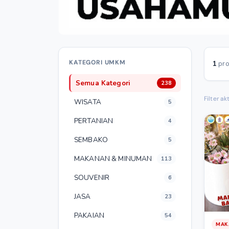
KATEGORI UMKM
1
pro
Semua Kategori
238
Filter akt
WISATA
5
PERTANIAN
4
SEMBAKO
5
MAKANAN & MINUMAN
113
SOUVENIR
6
JASA
23
PAKAIAN
54
MAK