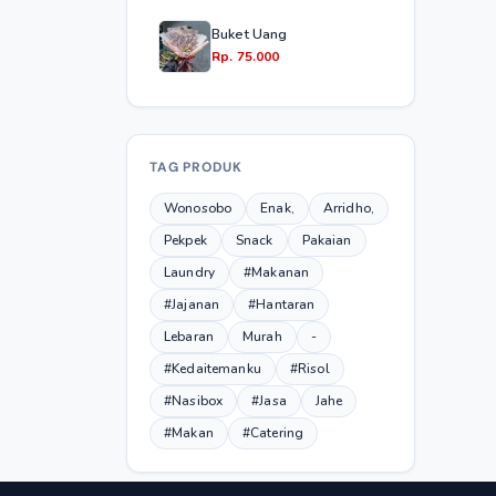
Buket Uang
Rp. 75.000
TAG PRODUK
Wonosobo
Enak,
Arridho,
Pekpek
Snack
Pakaian
Laundry
#Makanan
#Jajanan
#Hantaran
Lebaran
Murah
-
#Kedaitemanku
#Risol
#Nasibox
#Jasa
Jahe
#Makan
#Catering