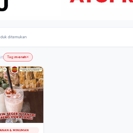
duk ditemukan
Tag:
merah
if:
✕
ANAN & MINUMAN