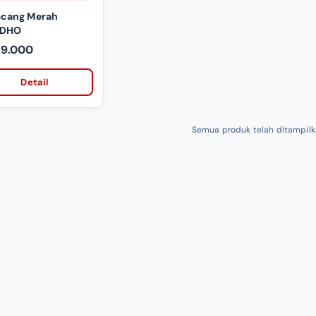
acang Merah
IDHO
19.000
Detail
Semua produk telah ditampil