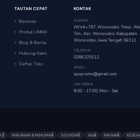
TAUTAN CEPAT
KONTAK
ALAMAT
Beranda
JWV4+787, Wonosobo Timur, W
Produk UMKM
Tim., Kec. Wonosobo, Kabupaten
Wonosobo, Jawa Tengah 56311
Blog & Berita
TELEPON
Hubungi Kami
0286325112
Daftar Toko
EMAIL
ayopromo@gmail.com
JAM KERJA
8:00 - 17:00, Mon - Sat
KO
MAKANAN & MINUMAN
SOUVENIR
JASA
PAKAIAN
KESEH