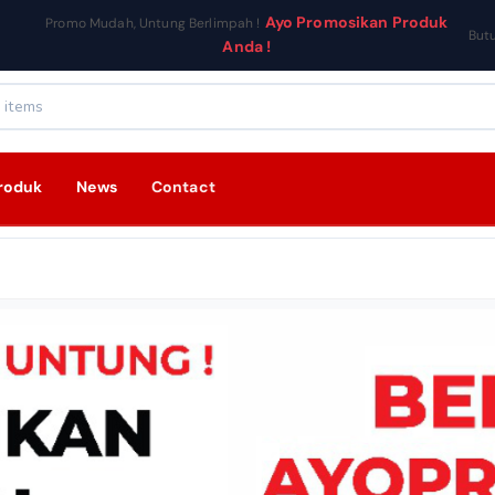
Ayo Promosikan Produk
Promo Mudah, Untung Berlimpah !
But
Anda !
roduk
News
Contact