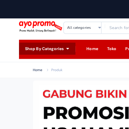
Shop By Categories
Home
Toko
P
Home
Produk