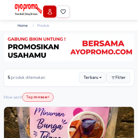
Home
Produk
5
produk ditemukan
Terbaru
Filter
Tag:
mirasa
Filter aktif:
✕