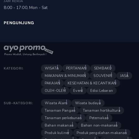
JAM KERJA
8:00 - 17:00, Mon - Sat
PENGUNJUNG
WISATA
PERTANIAN
SEMBAKO
KATEGORI:
MAKANAN & MINUMAN
SOUVENIR
JASA
PAKAIAN
KESEHATAN & KECANTIKAN
OLEH-OLEH
Event
Edisi Lebaran
Wisata Alam
Wisata budaya
SUB-KATEGORI:
Tanaman Pangan
Tanaman hortikultura
Tanaman perkebunan
Peternakan
Bahan makanan
Bahan non-makanan
Produk kuliner
Produk pengolahan makanan