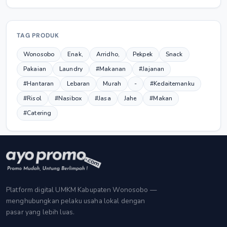
TAG PRODUK
Wonosobo
Enak,
Arridho,
Pekpek
Snack
Pakaian
Laundry
#Makanan
#Jajanan
#Hantaran
Lebaran
Murah
-
#Kedaitemanku
#Risol
#Nasibox
#Jasa
Jahe
#Makan
#Catering
Platform digital UMKM Kabupaten Wonosobo —
menghubungkan pelaku usaha lokal dengan
pasar yang lebih luas.