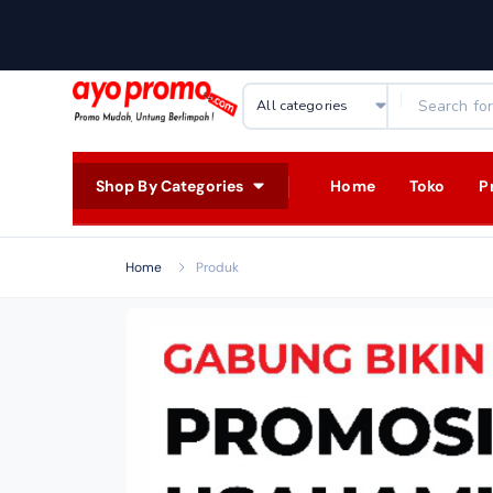
Shop By Categories
Home
Toko
P
Home
Produk