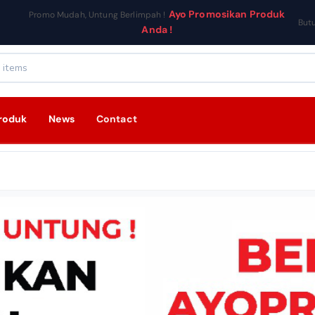
Ayo Promosikan Produk
Promo Mudah, Untung Berlimpah !
But
Anda !
roduk
News
Contact