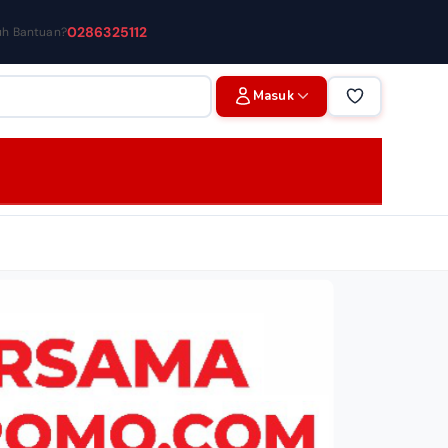
0286325112
uh Bantuan?
Masuk