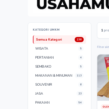
KATEGORI UMKM
1
pro
Semua Kategori
238
Filter akt
WISATA
5
PERTANIAN
4
SEMBAKO
5
MAKANAN & MINUMAN
113
SOUVENIR
6
JASA
23
PAKAIAN
54
OLE