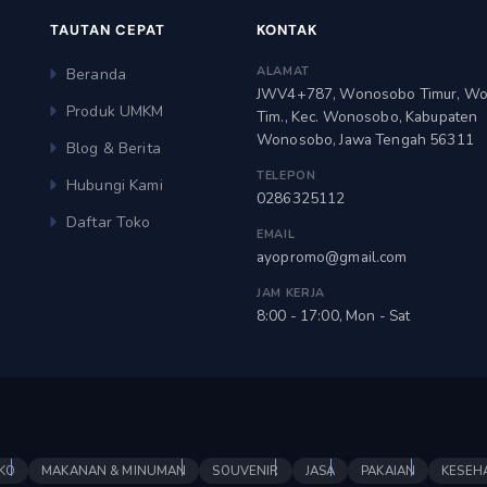
TAUTAN CEPAT
KONTAK
ALAMAT
Beranda
JWV4+787, Wonosobo Timur, W
Produk UMKM
Tim., Kec. Wonosobo, Kabupaten
Wonosobo, Jawa Tengah 56311
Blog & Berita
TELEPON
Hubungi Kami
0286325112
Daftar Toko
EMAIL
ayopromo@gmail.com
JAM KERJA
8:00 - 17:00, Mon - Sat
KO
MAKANAN & MINUMAN
SOUVENIR
JASA
PAKAIAN
KESEH