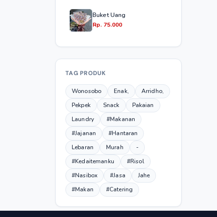
Buket Uang
Rp. 75.000
TAG PRODUK
Wonosobo
Enak,
Arridho,
Pekpek
Snack
Pakaian
Laundry
#Makanan
#Jajanan
#Hantaran
Lebaran
Murah
-
#Kedaitemanku
#Risol
#Nasibox
#Jasa
Jahe
#Makan
#Catering