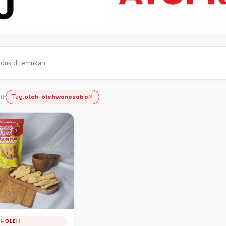
duk ditemukan
Tag:
oleh-olehwonosobo
if:
✕
H-OLEH