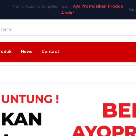
Ayo Promosikan Produk
Promo Mudah, Untung Berlimpah !
But
Anda !
roduk
News
Contact