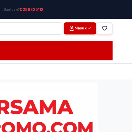
0286325112
uh Bantuan?
Masuk