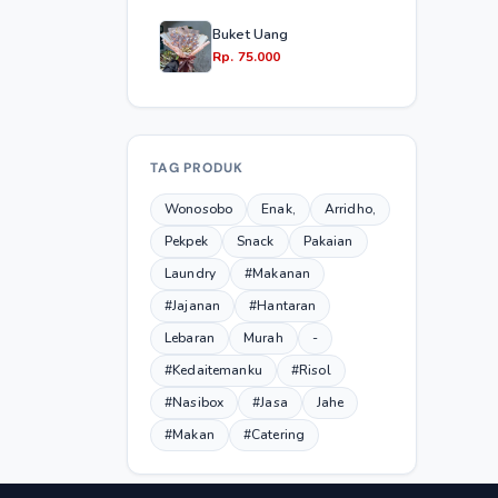
Buket Uang
Rp. 75.000
TAG PRODUK
Wonosobo
Enak,
Arridho,
Pekpek
Snack
Pakaian
Laundry
#Makanan
#Jajanan
#Hantaran
Lebaran
Murah
-
#Kedaitemanku
#Risol
#Nasibox
#Jasa
Jahe
#Makan
#Catering