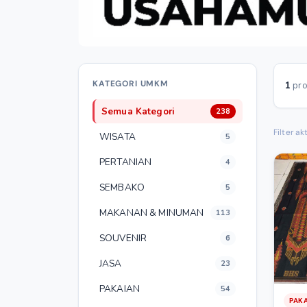
KATEGORI UMKM
1
pro
Semua Kategori
238
Filter akt
WISATA
5
PERTANIAN
4
SEMBAKO
5
MAKANAN & MINUMAN
113
SOUVENIR
6
JASA
23
PAKAIAN
54
PAK