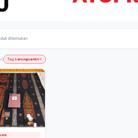
duk ditemukan
Tag:
sarungsantri
if:
✕
AIAN