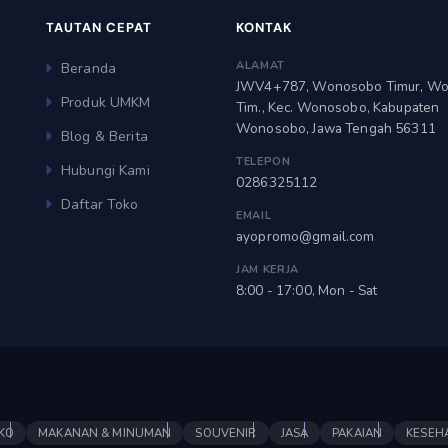
TAUTAN CEPAT
KONTAK
ALAMAT
Beranda
JWV4+787, Wonosobo Timur, W
Produk UMKM
Tim., Kec. Wonosobo, Kabupaten
Wonosobo, Jawa Tengah 56311
Blog & Berita
TELEPON
Hubungi Kami
0286325112
Daftar Toko
EMAIL
ayopromo@gmail.com
JAM KERJA
8:00 - 17:00, Mon - Sat
KO
MAKANAN & MINUMAN
SOUVENIR
JASA
PAKAIAN
KESEH