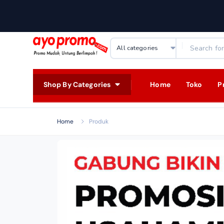
Shop By Categories
Home
Toko
P
Home
Produk