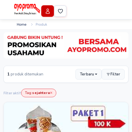
Home
Produk
1
produk ditemukan
Terbaru
Filter
Tag:
sejahtera
Filter aktif:
✕