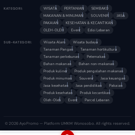
WISATA
PERTANIAN
SEMBAKO
KATEGORI:
MAKANAN & MINUMAN
SOUVENIR
JASA
PAKAIAN
KESEHATAN & KECANTIKAN
OLEH-OLEH
Event
Edisi Lebaran
Wisata Alam
Wisata budaya
SUB-KATEGORI:
Tanaman Pangan
Tanaman hortikultura
Tanaman perkebunan
Peternakan
Bahan makanan
Bahan non-makanan
Produk kuliner
Produk pengolahan makanan
Produk minuman
Souvenir
Jasa keuangan
Jasa kesehatan
Jasa pendidikan
Pakaian
Produk kesehatan
Produk kecantikan
Oleh-Oleh
Event
Parcel Lebaran
© 2026 AyoPromo — Platform UMKM Wonosobo. All rights reserved.