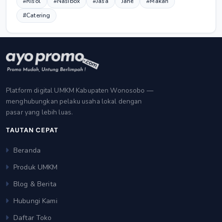
#Risol
#Nasibox
#Jasa
Jahe
#Makan
#Catering
Platform digital UMKM Kabupaten Wonosobo —
menghubungkan pelaku usaha lokal dengan
pasar yang lebih luas.
TAUTAN CEPAT
Beranda
Produk UMKM
Blog & Berita
Hubungi Kami
Daftar Toko