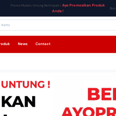
Ayo Promosikan Produk
Promo Mudah, Untung Berlimpah !
But
Anda !
roduk
News
Contact