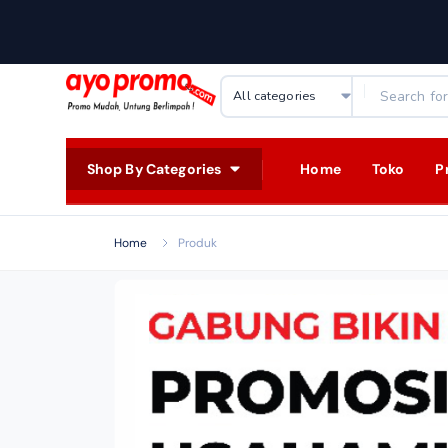
Shop By Categories
Home
Toko
P
Home
Produk