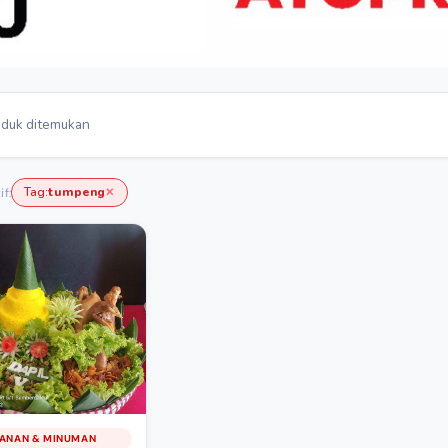
duk ditemukan
Tag:
tumpeng
if:
✕
ANAN & MINUMAN