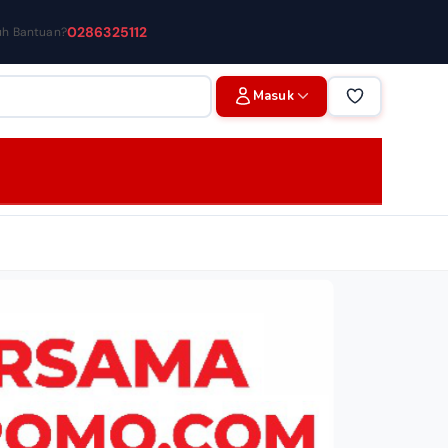
0286325112
uh Bantuan?
Masuk