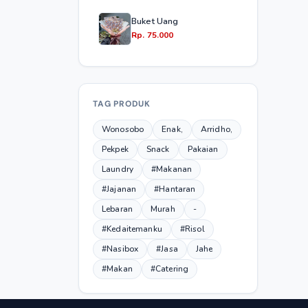
Buket Uang
Rp. 75.000
TAG PRODUK
Wonosobo
Enak,
Arridho,
Pekpek
Snack
Pakaian
Laundry
#Makanan
#Jajanan
#Hantaran
Lebaran
Murah
-
#Kedaitemanku
#Risol
#Nasibox
#Jasa
Jahe
#Makan
#Catering