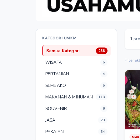
KATEGORI UMKM
1
pro
Semua Kategori
238
Filter akt
WISATA
5
PERTANIAN
4
SEMBAKO
5
MAKANAN & MINUMAN
113
SOUVENIR
6
JASA
23
PAKAIAN
54
MAK