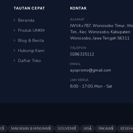
TAUTAN CEPAT
KONTAK
ALAMAT
Beranda
JWV4+787, Wonosobo Timur, W
Produk UMKM
Tim., Kec. Wonosobo, Kabupaten
Wonosobo, Jawa Tengah 56311
Blog & Berita
TELEPON
Hubungi Kami
0286325112
Daftar Toko
EMAIL
ayopromo@gmail.com
JAM KERJA
8:00 - 17:00, Mon - Sat
KO
MAKANAN & MINUMAN
SOUVENIR
JASA
PAKAIAN
KESEH