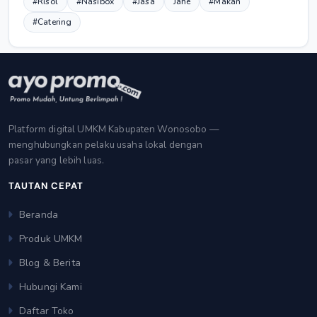
#Risol
#Nasibox
#Jasa
Jahe
#Makan
#Catering
Platform digital UMKM Kabupaten Wonosobo —
menghubungkan pelaku usaha lokal dengan
pasar yang lebih luas.
TAUTAN CEPAT
Beranda
Produk UMKM
Blog & Berita
Hubungi Kami
Daftar Toko