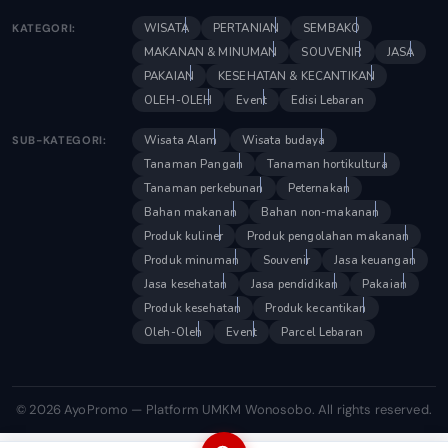
WISATA
PERTANIAN
SEMBAKO
KATEGORI:
MAKANAN & MINUMAN
SOUVENIR
JASA
PAKAIAN
KESEHATAN & KECANTIKAN
OLEH-OLEH
Event
Edisi Lebaran
Wisata Alam
Wisata budaya
SUB-KATEGORI:
Tanaman Pangan
Tanaman hortikultura
Tanaman perkebunan
Peternakan
Bahan makanan
Bahan non-makanan
Produk kuliner
Produk pengolahan makanan
Produk minuman
Souvenir
Jasa keuangan
Jasa kesehatan
Jasa pendidikan
Pakaian
Produk kesehatan
Produk kecantikan
Oleh-Oleh
Event
Parcel Lebaran
© 2026 AyoPromo — Platform UMKM Wonosobo. All rights reserved.