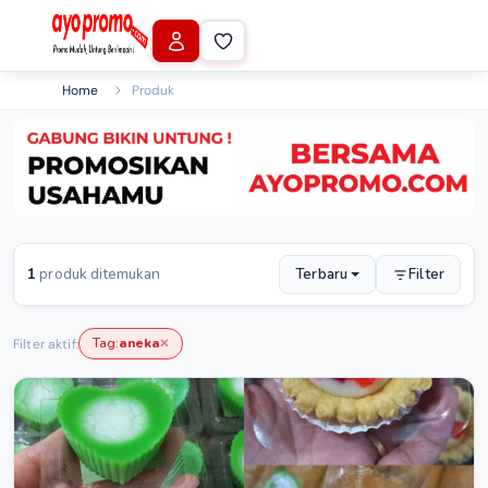
Home
Produk
1
produk ditemukan
Terbaru
Filter
Tag:
aneka
Filter aktif:
✕